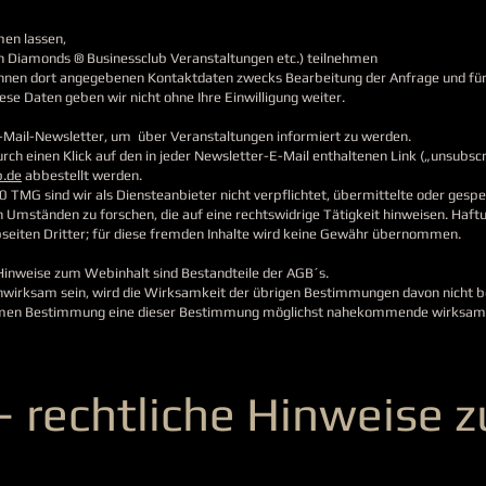
en lassen,
h Diamonds ® Businessclub Veranstaltungen etc.) teilnehmen
Ihnen dort angegebenen Kontaktdaten zwecks Bearbeitung der Anfrage und für 
ese Daten geben wir nicht ohne Ihre Einwilligung weiter.
E-Mail-Newsletter, um über Veranstaltungen informiert zu werden.
ch einen Klick auf den in jeder Newsletter-E-Mail enthaltenen Link („unsubscrib
b.de
abbestellt werden.
10 TMG sind wir als Diensteanbieter nicht verpflichtet, übermittelte oder gesp
Umständen zu forschen, die auf eine rechtswidrige Tätigkeit hinweisen. Haftu
bseiten Dritter; für diese fremden Inhalte wird keine Gewähr übernommen.
 Hinweise zum Webinhalt sind Bestandteile der AGB´s.
nwirksam sein, wird die Wirksamkeit der übrigen Bestimmungen davon nicht be
rksamen Bestimmung eine dieser Bestimmung möglichst nahekommende wirksame
– rechtliche Hinweise 