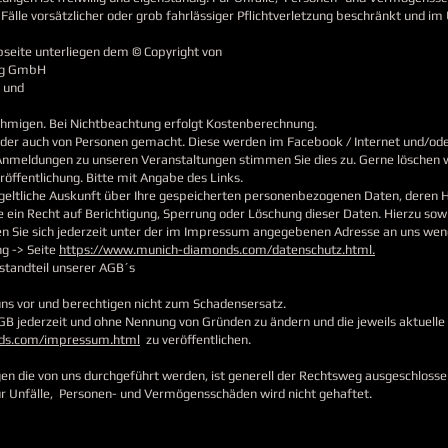
Fälle vorsätzlicher oder grob fahrlässiger Pflichtverletzung beschränkt und i
ebseite unterliegen dem © Copyright von
ng GmbH
 und
ehmigen. Bei Nichtbeachtung erfolgt Kostenberechnung.
der auch von Personen gemacht. Diese werden im Facebook / Internet und/ode
 Anmeldungen zu unseren Veranstaltungen stimmen Sie dies zu. Gerne löschen wir
röffentlichung. Bitte mit Angabe des Links.
ntgeltliche Auskunft über Ihre gespeicherten personenbezogenen Daten, deren
ein Recht auf Berichtigung, Sperrung oder Löschung dieser Daten. Hierzu so
Sie sich jederzeit unter der im Impressum angegebenen Adresse an uns wen
g -> Seite
https://www.munich-diamonds.com/datenschutz.html.
standteil unserer AGB´s
s vor und berechtigen nicht zum Schadensersatz.​
AGB jederzeit und ohne Nennung von Gründen zu ändern und die jeweils aktuelle
ds.com/impressum.html
zu veröffentlichen.
n die von uns durchgeführt werden, ist generell der Rechtsweg ausgeschlosse
 Unfälle, Personen- und Vermögensschäden wird nicht gehaftet.​