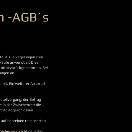
n -AGB´s
 Kauf. Die Regelungen zum
tkäufe anwendbar. Dies
h nicht zurückgenommen. Bei
ungen an.
zahlt. Ein weiterer Anspruch
stellvorgang, der Betrag
e in der Zwischenzeit die
rtrag abgeschlossen​
 auf den/einen reservierten
häden wird nicht gehaftet.