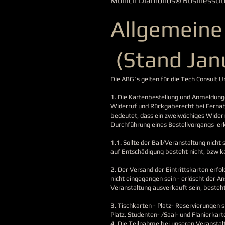
Munich Diamonds® B
usinessclu
Allgemeine
(Stand Jan
Die ABG´s gelten für die Tech Consul
1. Die Kartenbestellung und Anmeldunge
Widerruf und Rückgaberecht bei Fernabs
bedeutet, dass ein zweiwöchiges Wider
Durchführung eines Bestellvorgangs erk
1.1. Sollte der Ball/Veranstaltung nich
auf Entschädigung besteht nicht, bzw k
2. Der Versand der Eintrittskarten erfo
nicht eingegangen sein - erlöscht der An
Veranstaltung ausverkauft sein, besteht
3. Tischkarten - Platz- Reservierungen 
Platz. Studenten- /Saal- und Flanierkar
4. Die Teilnahme bei unseren Veranstalt