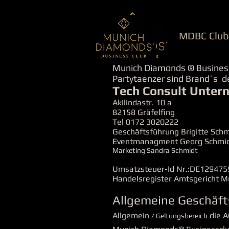
MDBC Club
Munich Diamonds ® Busines
Partytaenzer sind Brand´s 
Tech Consult Unte
Akilindastr. 10 a
82158 Gräfelfing
Tel 0172 3020222
Geschäftsführung Brigitte Schm
Eventmanagment Georg Schmid
Marketing Sandra Schmidt
Umsatzsteuer-Id Nr.:DE129475
Handelsregister Amtsgericht 
Allgemeine Geschäf
Allgemein
die 
/ Geltungsbereich