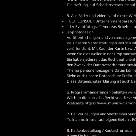
Die Haftung auf Schadensersatz ist auf 
5. Alle Bilder und Video´s auf dieser W
TECH CONSULT Unternehmensberatu
"der Eventfotograf" Andreas Schebesta
sbphotodesign
Veröffentlichungen sind von uns zu gen
Bei unseren Veranstaltungen werden Bil
veröffentlicht. Mit Kauf der Karte bzw.
wenn Sie dies wollen in der Ursprungsve
Sie haben jederzeit das Recht auf une
den Zweck der Datenverarbeitung sowie 
Thema personenbezogene Daten können 
Siehe auch unsere Datenschutz Erklärun
Diese Datenschutzerklärung ist auch Be
6. Programmänderungen behalten wir un
Wir behalten uns das Recht vor, diese 
Webseite
https://www.munich-diamon
7. Bei Verlosungen und Wettbewerbunge
Teilnahme immer auf eigene Gefahr, Für
8. Kartenbestellung / Kontaktformular
Wenn Sie bei uns