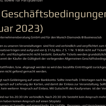
b, sowie für Partytaenzer
 Geschäftsbedingunge
uar 2023)
t Unternehmensberatung GmbH und für den Munich Diamonds ® Businessclub
n zu unseren Veranstaltungen sind fest und verbindlich und verpflichtet zum
atzverträgen sind aufgrund von § 312g Abs. 2 S. 1 Nr. 9 BGB nicht auf Ticke
rufs- und Rückgaberecht nicht besteht. Gekaufte Tickets werden grundsätzlic
ennt der Käufer die Gültigkeit der vorliegenden Allgemeinen Geschäftsbeding
t stattfinden, bzw. abgesagt werden so wird das bezahlte Eintrittsgeld zurückge
ann nicht geltend gemacht werden.
lgt nach Geldeingang auf unser Bankkonto. Sollte innerhalb 3 Wertagen nach Be
spruch auf Lieferung der Karten, und damit der Einlass zur Veranstaltung. Sollt
 kein weiterer Anspruch auf Einlass. Mit Gutschrift des Kaufpreises ist der Ve
sind nur bis 20:30 Uhr verbindlich. Nach 20:30 Uhr besteht kein Anspruch mehr
ten haben keinen Anspruch auf einen Sitzplatz
ungen ist freiwillig und eigenständig. Für Unfälle, Personen- und Vermögenssc