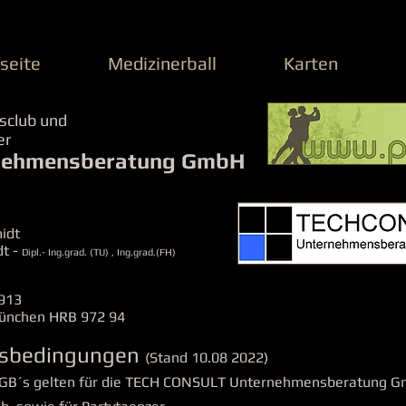
seite
Medizinerball
Karten
sclub und
der
rnehmensberatung GmbH
idt
t -
Dipl.- Ing.grad. (TU) , Ing.grad.(FH)
913
München HRB 972 94
tsbedingungen
(Stand 10.08 2022)
AGB´s gelten für die TECH CONSULT Unternehmensberatung G