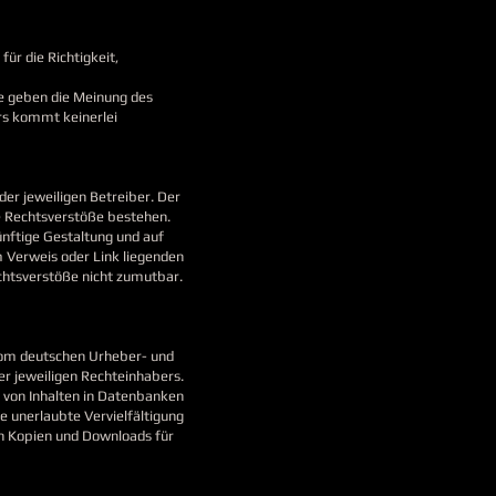
ür die Richtigkeit,
ge geben die Meinung des
rs kommt keinerlei
er jeweiligen Betreiber. Der
e Rechtsverstöße bestehen.
ünftige Gestaltung und auf
m Verweis oder Link liegenden
echtsverstöße nicht zumutbar.
 vom deutschen Urheber- und
r jeweiligen Rechteinhabers.
e von Inhalten in Datenbanken
e unerlaubte Vervielfältigung
von Kopien und Downloads für