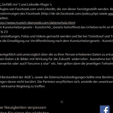
„Gefällt mir“) und LinkedIn-Plugin´s
ugins von Facebook.com und LinkedIn, die von dieser bereitgestellt werden. B
Bestimmungen des Facebook (http://de-de.facebook.com/policy.php) sowie
ww
elten.
tps://www.munich-diamonds.com/datenschutz.html
 dem Kunsturhebergesetz - KunstUrhG „Gesetz betreffend das Urheberrecht an 
 § 23
eranstaltungen, Fotos und Videos gemacht werden und Sie bei Ticketkauf und 
 die Einwilligung zur Veröffentlichung nach dem Kunsturhebergesetz - Kunst
unentgeltlich und unverzüglich über die zu Ihrer Person erhobenen Daten zu e
en Daten z.B. Bilder mit Wirkung für die Zukunft widerrufen . Ausnahme bei 
bewerbe oder auch"become a star" etc. hier gelten dann die jeweiligen Teiln
d Bestandteil der AGB´s, sowie die Datenschutzbedingungen.Sollte eine Besti
en davon nicht berührt. Die Parteien verpflichten sich, anstelle der unwirk
wirksame Regelung zu treffen
ine Neuigkeiten verpassen
ten für einen der nächsten