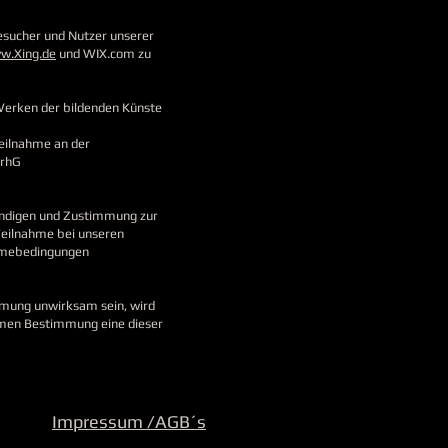
esucher und Nutzer unserer
w.Xing.de
und WIX.com zu
Werken der bildenden Künste
Teilnahme an der
UrhG
rkundigen und Zustimmung zur
Teilnahme bei unseren
ahmebedingungen
mmung unwirksam sein, wird
samen Bestimmung eine dieser
Impressum /AGB´s