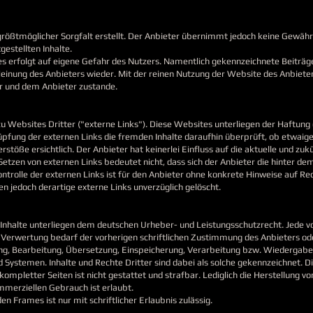
rößtmöglicher Sorgfalt erstellt. Der Anbieter übernimmt jedoch keine Gewähr f
gestellten Inhalte.
ies erfolgt auf eigene Gefahr des Nutzers. Namentlich gekennzeichnete Beiträ
Meinung des Anbieters wieder. Mit der reinen Nutzung der Website des Anbiete
r und dem Anbieter zustande.
 Websites Dritter ("externe Links"). Diese Websites unterliegen der Haftung d
üpfung der externen Links die fremden Inhalte daraufhin überprüft, ob etwaig
töße ersichtlich. Der Anbieter hat keinerlei Einfluss auf die aktuelle und zuk
 Setzen von externen Links bedeutet nicht, dass sich der Anbieter die hinter de
ontrolle der externen Links ist für den Anbieter ohne konkrete Hinweise auf R
n jedoch derartige externe Links unverzüglich gelöscht.
n Inhalte unterliegen dem deutschen Urheber- und Leistungsschutzrecht. Jede
 Verwertung bedarf der vorherigen schriftlichen Zustimmung des Anbieters ode
igung, Bearbeitung, Übersetzung, Einspeicherung, Verarbeitung bzw. Wiedergab
Systemen. Inhalte und Rechte Dritter sind dabei als solche gekennzeichnet. Di
kompletter Seiten ist nicht gestattet und strafbar. Lediglich die Herstellung 
mmerziellen Gebrauch ist erlaubt.
n Frames ist nur mit schriftlicher Erlaubnis zulässig.