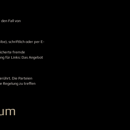
den Fall von
e), schriftlich oder per E-
eicherte fremde
ng für Links: Das Angebot
rührt. Die Parteien
 Regelung zu treffen
zum