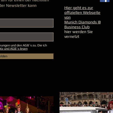
 Der Newsletter kann
Hier geht es zur
offiziellen Webseite
von
Munich Diamonds ®
Business Club
hier werden Sie
vernetzt
ngen und den AGB´s zu. Die ich
tz und AGB´s lesen
elden